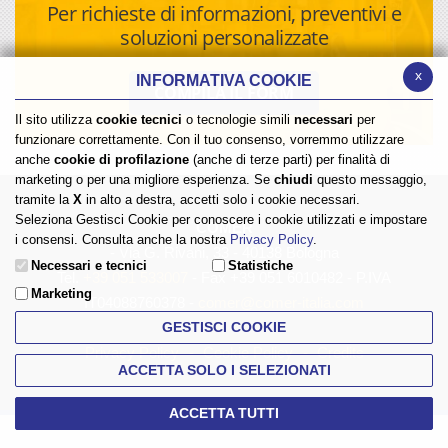
Per richieste di informazioni, preventivi e
soluzioni personalizzate
x
INFORMATIVA COOKIE
COMPILA IL FORM
Il sito utilizza
cookie tecnici
o tecnologie simili
necessari
per
funzionare correttamente. Con il tuo consenso, vorremmo utilizzare
anche
cookie di profilazione
(anche di terze parti) per finalità di
marketing o per una migliore esperienza. Se
chiudi
questo messaggio,
tramite la
X
in alto a destra, accetti solo i cookie necessari.
Seleziona Gestisci Cookie per conoscere i cookie utilizzati e impostare
COMER
i consensi. Consulta anche la nostra
Privacy Policy
.
- Via G. Rivani, 33 - 40138 Bologna
Necessari e tecnici
Statistiche
Tel.
+39 051 533007
- Fax +39 051 6010482 - P.IVA
Marketing
IT04088760378 -
comer@comer-italia.com
GESTISCI COOKIE
Privacy Policy
Cookie Policy
Credits
ACCETTA SOLO I SELEZIONATI
ACCETTA TUTTI