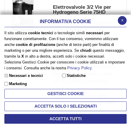
Elettrovalvole 3/2 Vie per
Hydrogeno Serie 75HD
x
INFORMATIVA COOKIE
Elettrovalvole 3/2 vie a pistone.
Funzionamento NC o NA.
Il sito utilizza
cookie tecnici
o tecnologie simili
necessari
per
Azionamento diretto senza
funzionare correttamente. Con il tuo consenso, vorremmo utilizzare
pressione differenziale.
anche
cookie di profilazione
(anche di terze parti) per finalità di
marketing o per una migliore esperienza. Se
chiudi
questo messaggio,
Passaggio da 1 a 5 mm.
tramite la
X
in alto a destra, accetti solo i cookie necessari.
Materiali corpo Ottone o Acciaio
Seleziona Gestisci Cookie per conoscere i cookie utilizzati e impostare
inossidabile. Pressioni massima
i consensi. Consulta anche la nostra
Privacy Policy
.
fino 300 bar. Temperatura fluido
Necessari e tecnici
Statistiche
-30 °C...+80 °C (versione fino
Marketing
180°C su richiesta). Attacchi
GESTISCI COOKIE
filettati G1/4". Versione ATEX.
Scopri il prodotto
ACCETTA SOLO I SELEZIONATI
ACCETTA TUTTI