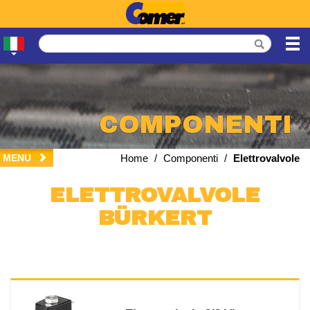
COMPONENTI
MENU
Home
/
Componenti
/
Elettrovalvole
ELETTROVALVOLE
BÜRKERT