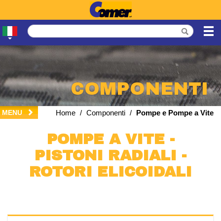
COMPONENTI
MENU
Home
/
Componenti
/
Pompe e Pompe a Vite
POMPE A VITE -
PISTONI RADIALI -
ROTORI ELICOIDALI