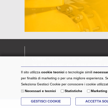
COMER
- Via G. Rivani, 33 - 40138 Bologna
Tel.
+39 051 533007
- Fax +39 051 6010482 - P
Il sito utilizza
cookie tecnici
o tecnologie simili
necessar
Privacy Policy
Cookie Policy
Credits
per finalità di marketing o per una migliore esperienza. 
Seleziona Gestisci Cookie per conoscere i cookie utilizza
Necessari e tecnici
Statistiche
Marketing
GESTISCI COOKIE
ACCETTA SOL