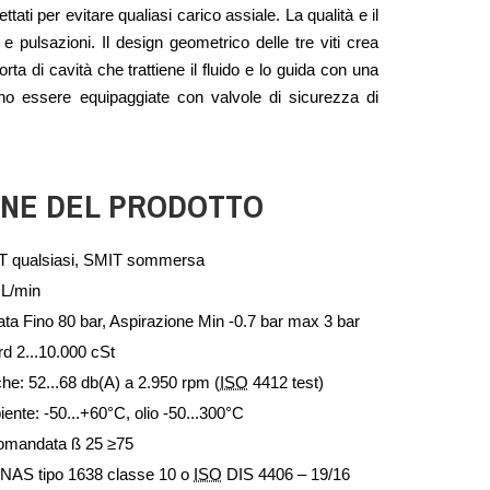
ati per evitare qualiasi carico assiale. La qualità e il
e pulsazioni. Il design geometrico delle tre viti crea
rta di cavità che trattiene il fluido e lo guida con una
no essere equipaggiate con valvole di sicurezza di
ONE DEL PRODOTTO
MT qualsiasi, SMIT sommersa
 L/min
ta Fino 80 bar, Aspirazione Min -0.7 bar max 3 bar
rd 2...10.000 cSt
he: 52...68 db(A) a 2.950 rpm (
ISO
4412 test)
nte: -50...+60°C, olio -50...300°C
comandata ß 25 ≥75
NAS tipo 1638 classe 10 o
ISO
DIS 4406 – 19/16