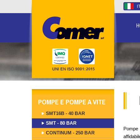
I
H
POMPE E POMPE A VITE
SMT16B - 40 BAR
SMT - 80 BAR
Pompe a
CONTINUM - 250 BAR
affidabi