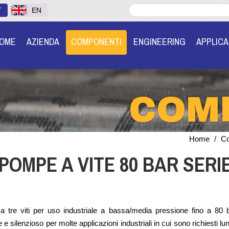
T
EN
OME
AZIENDA
COMPONENTI
ENGINEERING
APPLICA
COM
Home
/
Co
POMPE A VITE 80 BAR SERI
 tre viti per uso industriale a bassa/media pressione fino a 
le e silenzioso per molte applicazioni industriali in cui sono richiest