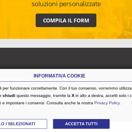
soluzioni personalizzate
COMPILA IL FORM
INFORMATIVA COOKIE
.IVA IT04088760378 -
comer@comer-italia.com
i
per funzionare correttamente. Con il tuo consenso, vorremmo utilizz
Se
chiudi
questo messaggio, tramite la
X
in alto a destra, accetti solo i
ti e impostare i consensi. Consulta anche la nostra
Privacy Policy
.
O I SELEZIONATI
ACCETTA TUTTI