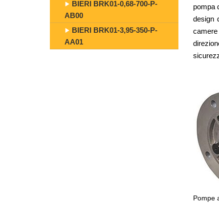
BIERI BRK01-0,68-700-P-
pompa di
AB00
design d
BIERI BRK01-3,95-350-P-
camere d
AA01
direzio
sicurezz
Pompe a