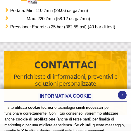
Portata: Min. 110 l/min (29.06 us gal/min)
Max. 220 l/min (58.12 us gal/min)
Pressione: Esercizio 25 bar (362.59 psi) (40 bar di test)
CONTATTACI
Per richieste di informazioni, preventivi e
soluzioni personalizzate
x
INFORMATIVA COOKIE
COMPILA IL FORM
Il sito utilizza
cookie tecnici
o tecnologie simili
necessari
per
funzionare correttamente. Con il tuo consenso, vorremmo utilizzare
anche
cookie di profilazione
(anche di terze parti) per finalità di
marketing o per una migliore esperienza. Se
chiudi
questo messaggio,
tramite la
X
in alto a destra, accetti solo i cookie necessari.