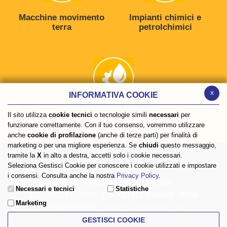
Macchine movimento
Impianti chimici e
terra
petrolchimici
x
INFORMATIVA COOKIE
Impianti oleodinamici
Il sito utilizza
cookie tecnici
o tecnologie simili
necessari
per
funzionare correttamente. Con il tuo consenso, vorremmo utilizzare
anche
cookie di profilazione
(anche di terze parti) per finalità di
marketing o per una migliore esperienza. Se
chiudi
questo messaggio,
tramite la
X
in alto a destra, accetti solo i cookie necessari.
Seleziona Gestisci Cookie per conoscere i cookie utilizzati e impostare
COMER
i consensi. Consulta anche la nostra
Privacy Policy
.
- Via G. Rivani, 33 - 40138 Bologna
Necessari e tecnici
Statistiche
Tel.
+39 051 533007
- Fax +39 051 6010482 - P.IVA
Marketing
IT04088760378 -
comer@comer-italia.com
GESTISCI COOKIE