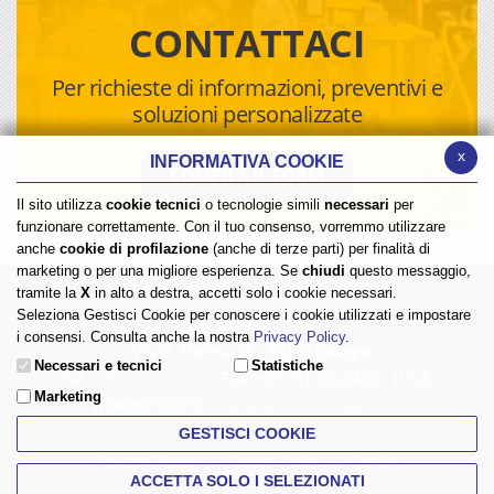
CONTATTACI
Per richieste di informazioni, preventivi e
soluzioni personalizzate
x
INFORMATIVA COOKIE
COMPILA IL FORM
Il sito utilizza
cookie tecnici
o tecnologie simili
necessari
per
funzionare correttamente. Con il tuo consenso, vorremmo utilizzare
anche
cookie di profilazione
(anche di terze parti) per finalità di
marketing o per una migliore esperienza. Se
chiudi
questo messaggio,
tramite la
X
in alto a destra, accetti solo i cookie necessari.
Seleziona Gestisci Cookie per conoscere i cookie utilizzati e impostare
COMER
i consensi. Consulta anche la nostra
Privacy Policy
.
- Via G. Rivani, 33 - 40138 Bologna
Necessari e tecnici
Statistiche
Tel.
+39 051 533007
- Fax +39 051 6010482 - P.IVA
Marketing
IT04088760378 -
comer@comer-italia.com
GESTISCI COOKIE
Privacy Policy
Cookie Policy
Credits
ACCETTA SOLO I SELEZIONATI