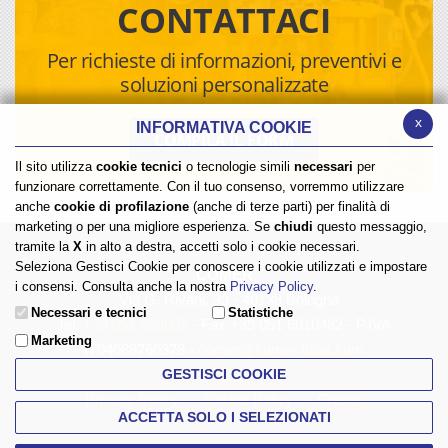
CONTATTACI
Per richieste di informazioni, preventivi e
soluzioni personalizzate
x
INFORMATIVA COOKIE
COMPILA IL FORM
Il sito utilizza
cookie tecnici
o tecnologie simili
necessari
per
funzionare correttamente. Con il tuo consenso, vorremmo utilizzare
anche
cookie di profilazione
(anche di terze parti) per finalità di
marketing o per una migliore esperienza. Se
chiudi
questo messaggio,
tramite la
X
in alto a destra, accetti solo i cookie necessari.
Seleziona Gestisci Cookie per conoscere i cookie utilizzati e impostare
COMER
i consensi. Consulta anche la nostra
Privacy Policy
.
- Via G. Rivani, 33 - 40138 Bologna
Necessari e tecnici
Statistiche
Tel.
+39 051 533007
- Fax +39 051 6010482 - P.IVA
Marketing
IT04088760378 -
comer@comer-italia.com
GESTISCI COOKIE
Privacy Policy
Cookie Policy
Credits
ACCETTA SOLO I SELEZIONATI