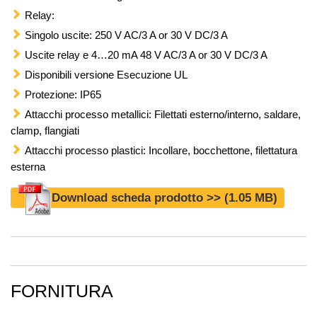
Relay:
Singolo uscite: 250 V AC/3 A or 30 V DC/3 A
Uscite relay e 4…20 mA 48 V AC/3 A or 30 V DC/3 A
Disponibili versione Esecuzione UL
Protezione: IP65
Attacchi processo metallici: Filettati esterno/interno, saldare,
clamp, flangiati
Attacchi processo plastici: Incollare, bocchettone, filettatura
esterna
Download scheda prodotto >>
(1.05 MB)
FORNITURA